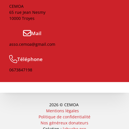
CEMOA
65 rue Jean Nesmy
10000 Troyes
Mail
asso.cemoa@gmail.com
Téléphone
0673847198
2026 © CEMOA
Mentions légales
Politique de confidentialité
Nos généreux donateurs
Création :
labuche.pro